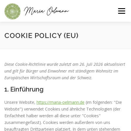
Menü
®
®
FELDENKRAIS
CHILD’SPACE
COOKIE POLICY (EU)
ÜBER DIE METHODEN
ÜBER MICH
KONTAKT
Diese Cookie-Richtlinie wurde zuletzt am 26. Juli 2026 aktualisiert
und gilt für Bürger und Einwohner mit ständigem Wohnsitz im
Europäischen Wirtschaftsraum und der Schweiz.
1. Einführung
Unsere Website,
https://maria-oelmann.de
(im folgenden: "Die
Website") verwendet Cookies und ähnliche Technologien (der
Einfachheit halber werden all diese unter "Cookies"
zusammengefasst). Cookies werden außerdem von uns
beauftragten Drittparteien platziert. In dem unten stehendem