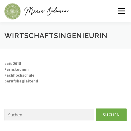
Menü
®
®
FELDENKRAIS
CHILD’SPACE
WIRTSCHAFTSINGENIEURIN
ÜBER DIE METHODEN
ÜBER MICH
KONTAKT
seit 2015
Fernstudium
Fachhochschule
berufsbegleitend