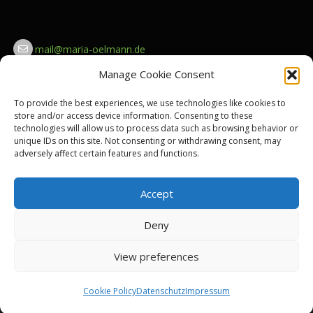
mail@maria-oelmann.de
Manage Cookie Consent
Impressum
To provide the best experiences, we use technologies like cookies to
store and/or access device information. Consenting to these
Datenschutz
technologies will allow us to process data such as browsing behavior or
unique IDs on this site. Not consenting or withdrawing consent, may
adversely affect certain features and functions.
Cookie Policy (EU)
Accept
Deny
View preferences
Copyright © 2026 Maria Oelmann
–
OnePress
Theme von
FameThemes
Cookie Policy
Datenschutz
Impressum