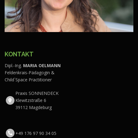
KONTAKT
Dipl.-Ing.
MARIA OELMANN
Feldenkrais-Pädagogin &
Child´Space Practitioner
Praxis SONNENDECK
Klewitzstraße 6
39112 Magdeburg
+49 176 97 90 34 05